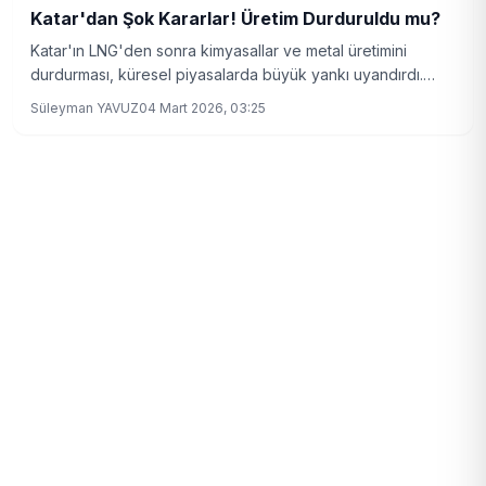
Katar'dan Şok Kararlar! Üretim Durduruldu mu?
Katar'ın LNG'den sonra kimyasallar ve metal üretimini
durdurması, küresel piyasalarda büyük yankı uyandırdı.
Avrupa'daki enerji krizinin yeni boyutları neler?
Süleyman YAVUZ
04 Mart 2026, 03:25