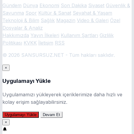
Gündem
Dünya
Ekonomi
Son Dakika
Siyaset
Güvenlik &
Savunma
Spor
Kültür & Sanat
Seyahat & Yaşam
Teknoloji & Bilim
Sağlık
Magazin
Video & Galeri
Özel
Dosyalar & Analiz
Hakkımızda
Yayın İlkeleri
Kullanım Şartları
Gizlilik
Politikası
KVKK
İletişim
RSS
© 2026 SANSURSUZ.NET - Tüm hakları saklıdır.
×
Uygulamayı Yükle
Uygulamamızı yükleyerek içeriklerimize daha hızlı ve
kolay erişim sağlayabilirsiniz.
Uygulamayı Yükle
Devam Et
×
🔔