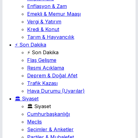
Enflasyon & Zam
Emekli & Memur Maaşı
Vergi & Yatırım
Kredi & Konut
Tarım & Hayvancılık
⚡ Son Dakika
⚡ Son Dakika
Flaş Gelişme
Resmi Açıklama
Deprem & Doğal Afet
Trafik Kazası
Hava Durumu
(Uyarılar)
🏛️ Siyaset
🏛️ Siyaset
Cumhurbaşkanlığı
Meclis
Seçimler & Anketler
Partiler & Muhalefet