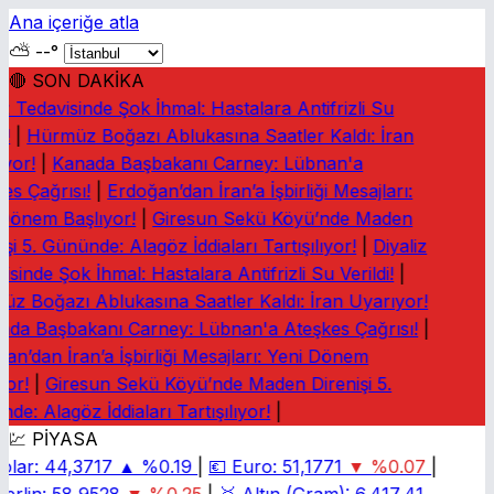
Ana içeriğe atla
⛅
--°
🔴 SON DAKİKA
iz Tedavisinde Şok İhmal: Hastalara Antifrizli Su
!
|
Hürmüz Boğazı Ablukasına Saatler Kaldı: İran
yor!
|
Kanada Başbakanı Carney: Lübnan'a
es Çağrısı!
|
Erdoğan’dan İran’a İşbirliği Mesajları:
Dönem Başlıyor!
|
Giresun Sekü Köyü’nde Maden
şi 5. Gününde: Alagöz İddiaları Tartışılıyor!
|
Diyaliz
sinde Şok İhmal: Hastalara Antifrizli Su Verildi!
|
z Boğazı Ablukasına Saatler Kaldı: İran Uyarıyor!
da Başbakanı Carney: Lübnan'a Ateşkes Çağrısı!
|
an’dan İran’a İşbirliği Mesajları: Yeni Dönem
yor!
|
Giresun Sekü Köyü’nde Maden Direnişi 5.
de: Alagöz İddiaları Tartışılıyor!
|
💹 PİYASA
olar:
44,3717
▲ %0.19
|
💶
Euro:
51,1771
▼ %0.07
|