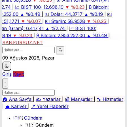
erlin:
58,9528
▼ %0.25
|
🥇
Altın (Gram):
6.417,41
2.74
|
📈
BIST 100:
12.698,19
▼ %0.23
|
₿
Bitcoin:
3.252,00
▲ %0.49
|
💵
Dolar:
44,3717
▲ %0.19
|
💶
:
51,1771
▼ %0.07
|
💷
Sterlin:
58,9528
▼ %0.25
|
ltın (Gram):
6.417,41
▲ %2.74
|
📈
BIST 100:
98,19
▼ %0.23
|
₿
Bitcoin:
2.953.252,00
▲ %0.49
|
SANSURSUZ.NET
🔍
09 Ağustos 2026, Pazar
Giriş
Kayıt
🏠
Ana Sayfa
|
✍️
Yazarlar
|
📰
Manşetler
|
🔧
Hizmetler
|
💼
Kariyer
|
📍
Yerel Haberler
🇹🇷 Gündem
🇹🇷 Gündem