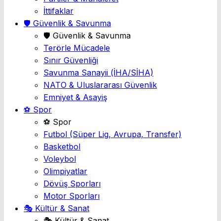
İttifaklar
🛡️ Güvenlik & Savunma
🛡️ Güvenlik & Savunma
Terörle Mücadele
Sınır Güvenliği
Savunma Sanayii
(İHA/SİHA)
NATO & Uluslararası Güvenlik
Emniyet & Asayiş
⚽ Spor
⚽ Spor
Futbol
(Süper Lig, Avrupa, Transfer)
Basketbol
Voleybol
Olimpiyatlar
Dövüş Sporları
Motor Sporları
🎭 Kültür & Sanat
🎭 Kültür & Sanat