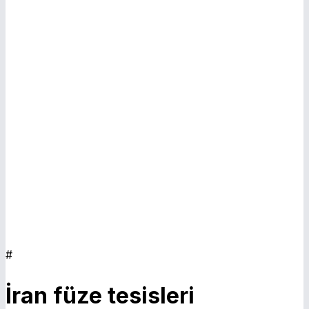
E
#
İran füze tesisleri