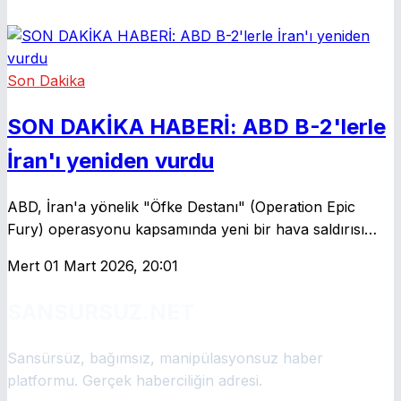
Son Dakika
SON DAKİKA HABERİ: ABD B-2'lerle
İran'ı yeniden vurdu
ABD, İran'a yönelik "Öfke Destanı" (Operation Epic
Fury) operasyonu kapsamında yeni bir hava saldırısı
dalgası düzenledi. CENTCOM, B-2 hayalet bombardıman
Mert
01 Mart 2026, 20:01
uçaklarının İran'ın sertleştirilmiş balistik füze tesislerini
2.000 librelik bombalarla vurduğunu açıkladı . Dört B-2
SANSURSUZ.NET
uçağının katıldığı saldırıda, yer altındaki füze altyapısı
hedef alındı . Operasyonun ikinci gününde 3 ABD
Sansürsüz, bağımsız, manipülasyonsuz haber
askerinin öldüğü, 5'inin ağır yaralandığı duyuruldu.
platformu. Gerçek haberciliğin adresi.