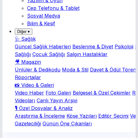
Yazılım & Oyun
Cep Telefonu & Tablet
Sosyal Medya
Bilim & Keşif
Diğer ▾
🩺 Sağlık
Güncel Sağlık Haberleri
Beslenme & Diyet
Psikoloji
K
Sağlığı
Çocuk Sağlığı
Salgın Hastalıklar
🎥 Magazin
Ünlüler & Dedikodu
Moda & Stil
Davet & Ödül Törenl
Röportajlar
📸 Video & Galeri
Video Haber
Foto Galeri
Belgesel & Özel Çekimler
Rö
Videoları
Canlı Yayın Arşivi
🎙️ Özel Dosyalar & Analiz
Araştırma & İnceleme
Köşe Yazıları
Editör Seçimi
Ver
Gazeteciliği
Günün Öne Çıkanları