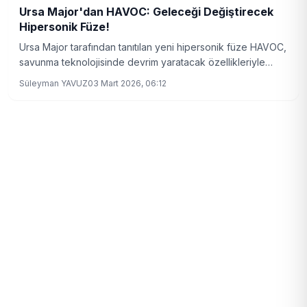
Ursa Major'dan HAVOC: Geleceği Değiştirecek
Hipersonik Füze!
Ursa Major tarafından tanıtılan yeni hipersonik füze HAVOC,
savunma teknolojisinde devrim yaratacak özellikleriyle
dikkat çekiyor. Düşman radarlarını felç etme yeteneğiyle
Süleyman YAVUZ
03 Mart 2026, 06:12
öne çıkan HAVOC, askeri dengeleri nasıl değiştirecek?