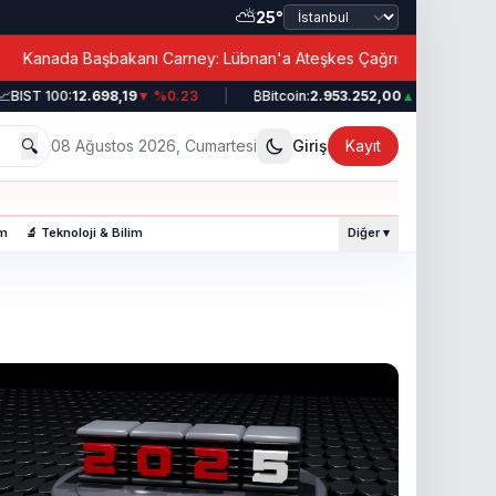
⛅
25°
|
anada Başbakanı Carney: Lübnan'a Ateşkes Çağrısı!
BIST 100:
12.698,19
▼ %0.23
|
₿
Bitcoin:
2.953.252,00
▲ %0.49
|
🔍
08 Ağustos 2026, Cumartesi
Giriş
Kayıt
am
🔬 Teknoloji & Bilim
Diğer ▾