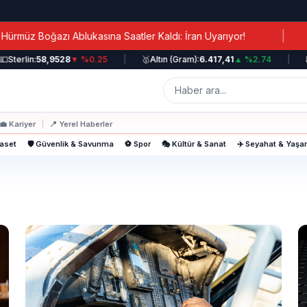
|
üz Boğazı Ablukasına Saatler Kaldı: İran Uyarıyor!
K
Sterlin:
58,9528
▼ %0.25
|
🥇
Altın (Gram):
6.417,41
▲ %2.74
|
📈
💼
Kariyer
|
📍
Yerel Haberler
yaset
🛡️ Güvenlik & Savunma
⚽ Spor
🎭 Kültür & Sanat
✈️ Seyahat & Yaş