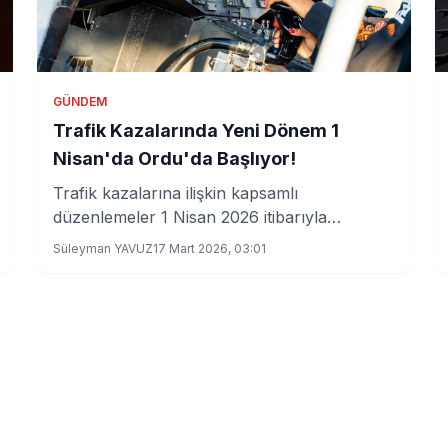
GÜNDEM
Trafik Kazalarında Yeni Dönem 1
Nisan'da Ordu'da Başlıyor!
Trafik kazalarına ilişkin kapsamlı
düzenlemeler 1 Nisan 2026 itibarıyla
uygulanmaya başlanıyor. Uygulamanın ilk
Süleyman YAVUZ
17 Mart 2026, 03:01
etapta Ordu'da hayata geçirilmesi, eksper ve
tazminat süreçlerinde köklü değişiklikler
getirecek.