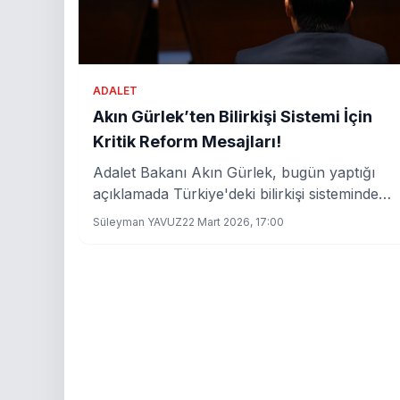
ADALET
Akın Gürlek’ten Bilirkişi Sistemi İçin
Kritik Reform Mesajları!
Adalet Bakanı Akın Gürlek, bugün yaptığı
açıklamada Türkiye'deki bilirkişi sisteminde
kapsamlı değişikliklerin sinyallerini verdi. Yeni
Süleyman YAVUZ
22 Mart 2026, 17:00
düzenlemelerin hukuki süreçlerdeki etkinliği
ve adaletin sağlanmasında önemli rol
oynayacağı vurgulandı.