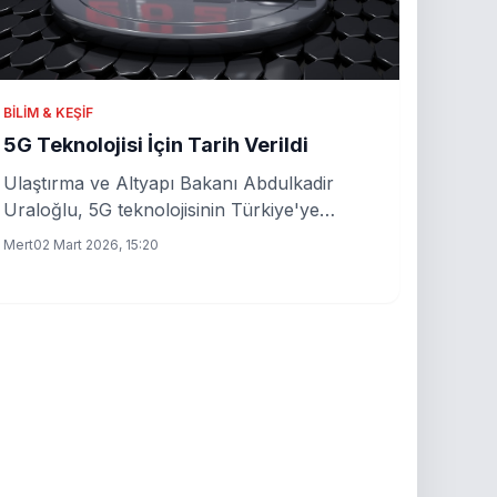
BILIM & KEŞIF
5G Teknolojisi İçin Tarih Verildi
Ulaştırma ve Altyapı Bakanı Abdulkadir
Uraloğlu, 5G teknolojisinin Türkiye'ye
gelişiyle ilgili resmi tarih verdi. 5G ile birlikte
Mert
02 Mart 2026, 15:20
hayatımızda nelerin değişeceği merak
ediliyor.