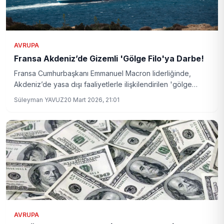
AVRUPA
Fransa Akdeniz’de Gizemli 'Gölge Filo'ya Darbe!
Fransa Cumhurbaşkanı Emmanuel Macron liderliğinde,
Akdeniz’de yasa dışı faaliyetlerle ilişkilendirilen 'gölge
filo'ya ait bir gemiye el konuldu. Bu operasyon, yaptırımları
Süleyman YAVUZ
20 Mart 2026, 21:01
delmek amacıyla kullanılan gizli tanker ağına karşı önemli
bir adım olarak kayda geçti.
AVRUPA