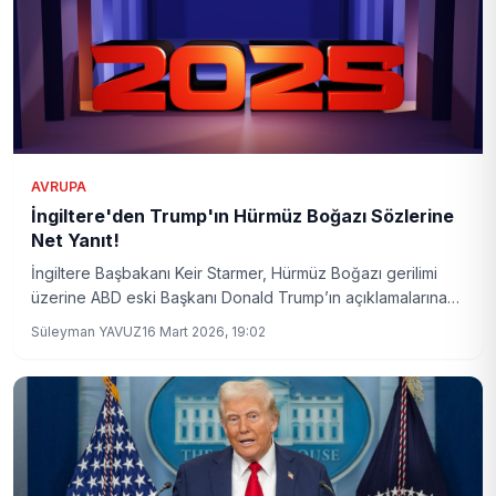
AVRUPA
İngiltere'den Trump'ın Hürmüz Boğazı Sözlerine
Net Yanıt!
İngiltere Başbakanı Keir Starmer, Hürmüz Boğazı gerilimi
üzerine ABD eski Başkanı Donald Trump’ın açıklamalarına
yanıt verdi. Starmer, İngiltere’nin bölgedeki krizlerde daha
Süleyman YAVUZ
16 Mart 2026, 19:02
geniş çaplı bir savaşın içine girmeyeceğini kesin bir dille
belirtti.