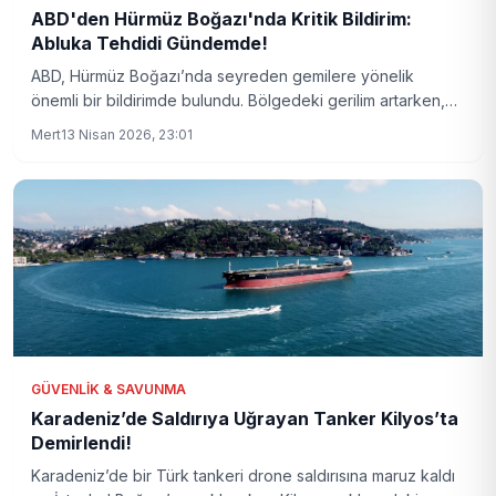
ABD'den Hürmüz Boğazı'nda Kritik Bildirim:
Abluka Tehdidi Gündemde!
ABD, Hürmüz Boğazı’nda seyreden gemilere yönelik
önemli bir bildirimde bulundu. Bölgedeki gerilim artarken,
Washington yönetimi İran'a karşı sert adımlar sinyali veriyor.
Mert
13 Nisan 2026, 23:01
Bölgedeki gelişmeler dünya dengelerini etkileyebilir.
GÜVENLIK & SAVUNMA
Karadeniz’de Saldırıya Uğrayan Tanker Kilyos’ta
Demirlendi!
Karadeniz’de bir Türk tankeri drone saldırısına maruz kaldı