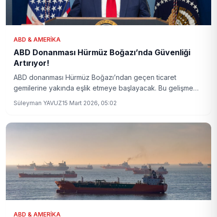
ABD & AMERIKA
ABD Donanması Hürmüz Boğazı’nda Güvenliği
Artırıyor!
ABD donanması Hürmüz Boğazı’ndan geçen ticaret
gemilerine yakında eşlik etmeye başlayacak. Bu gelişme
bölgedeki gerilimi artırabilir ve küresel enerji güvenliği
Süleyman YAVUZ
15 Mart 2026, 05:02
üzerinde önemli etkiler yaratabilir.
ABD & AMERIKA