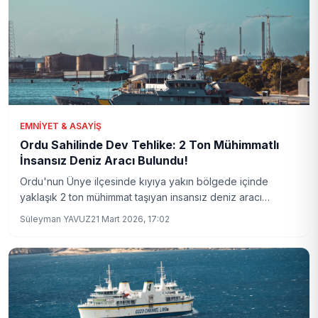
EMNIYET & ASAYIŞ
Ordu Sahilinde Dev Tehlike: 2 Ton Mühimmatlı
İnsansız Deniz Aracı Bulundu!
Ordu'nun Ünye ilçesinde kıyıya yakın bölgede içinde
yaklaşık 2 ton mühimmat taşıyan insansız deniz aracı
bulundu. Kuruluşların yaptığı titiz çalışmalarla olayın detayları
Süleyman YAVUZ
21 Mart 2026, 17:02
ortaya çıkıyor.