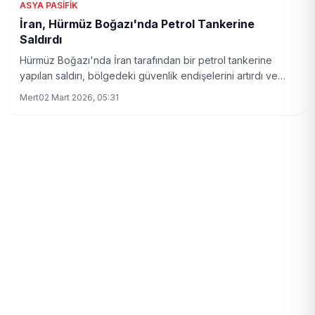
ASYA PASIFIK
İran, Hürmüz Boğazı'nda Petrol Tankerine
Saldırdı
Hürmüz Boğazı'nda İran tarafından bir petrol tankerine
yapılan saldırı, bölgedeki güvenlik endişelerini artırdı ve
petrol fiyatlarında dalgalanmalara yol açtı.
Mert
02 Mart 2026, 05:31