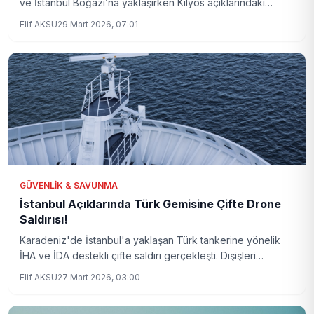
ve İstanbul Boğazı’na yaklaşırken Kilyos açıklarındaki
Türkeli Demirleme Sahası’na çekildi. Olay milli güvenlik
Elif AKSU
29 Mart 2026, 07:01
endişelerini artırdı.
GÜVENLIK & SAVUNMA
İstanbul Açıklarında Türk Gemisine Çifte Drone
Saldırısı!
Karadeniz'de İstanbul'a yaklaşan Türk tankerine yönelik
İHA ve İDA destekli çifte saldırı gerçekleşti. Dışişleri
Bakanlığı olayla ilgili büyük endişe duyuyor ve gelişmeler
Elif AKSU
27 Mart 2026, 03:00
yakından takip ediliyor.