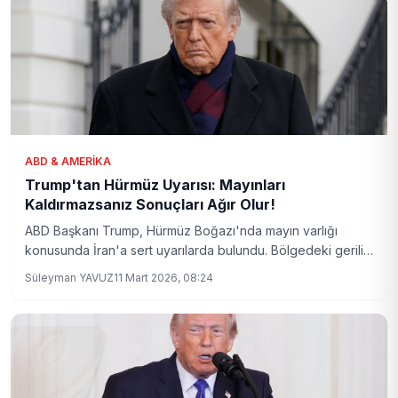
ABD & AMERIKA
Trump'tan Hürmüz Uyarısı: Mayınları
Kaldırmazsanız Sonuçları Ağır Olur!
ABD Başkanı Trump, Hürmüz Boğazı'nda mayın varlığı
konusunda İran'a sert uyarılarda bulundu. Bölgedeki gerilim
yükselirken, uzmanlar olası sonuçları ve bölgesel etkileri
Süleyman YAVUZ
11 Mart 2026, 08:24
değerlendiriyor.