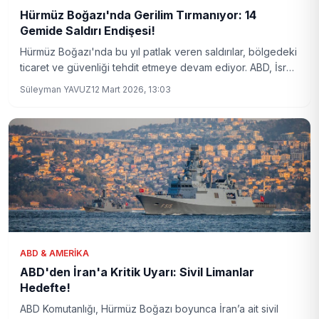
Hürmüz Boğazı'nda Gerilim Tırmanıyor: 14
Gemide Saldırı Endişesi!
Hürmüz Boğazı'nda bu yıl patlak veren saldırılar, bölgedeki
ticaret ve güvenliği tehdit etmeye devam ediyor. ABD, İsrail
ve İran arasında artan gerilim, 14 geminin hedef alınmasıyla
Süleyman YAVUZ
12 Mart 2026, 13:03
uluslararası deniz ticaretini riske atıyor.
ABD & AMERIKA
ABD'den İran'a Kritik Uyarı: Sivil Limanlar
Hedefte!
ABD Komutanlığı, Hürmüz Boğazı boyunca İran’a ait sivil