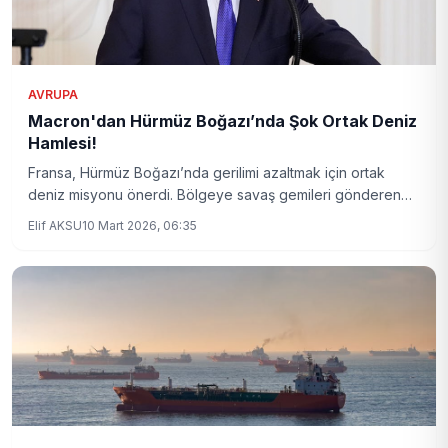
AVRUPA
Macron'dan Hürmüz Boğazı’nda Şok Ortak Deniz
Hamlesi!
Fransa, Hürmüz Boğazı’nda gerilimi azaltmak için ortak
deniz misyonu önerdi. Bölgeye savaş gemileri gönderen
Paris, yeni bir dönemin sinyalini veriyor. Bu operasyon
Elif AKSU
10 Mart 2026, 06:35
Doğu Akdeniz ve Kızıldeniz’e de yayılıyor.