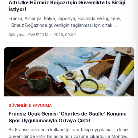
Altı Ülke Hürmüz Boğazı İçin Güvenlikte İş Birliği
İstiyor!
Fransa, Almanya, İtalya, Japonya, Hollanda ve İngiltere,
Hürmüz Boğazında güvenliğin sağlanması için ortak
girişimde bulunuyor. Bölgedeki gerilimler ve İran'ın yeni
Süleyman YAVUZ
20 Mart 2026, 09:00
hamleleri, altı ülkeyi diplomatik ve askeri iş birliğine yöneltti.
GÜVENLIK & SAVUNMA
Fransız Uçak Gemisi 'Charles de Gaulle' Konumu
Spor Uygulamasıyla Ortaya Çıktı!
Bir Fransız askerinin kullandığı spor takip uygulaması, deniz
güvenliğinde kritik bir açığı gün yüzüne çıkardı. Le Monde