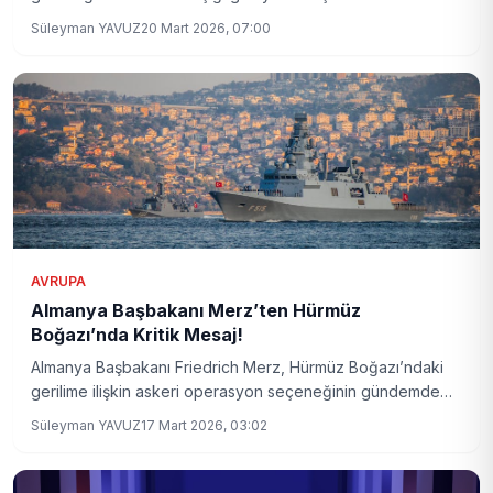
gazetesi, uçak gemisi Charles de Gaulle'ün konumunun
Süleyman YAVUZ
20 Mart 2026, 07:00
İran'a doğru ilerlerken Kıbrıs'ın kuzeyi ve Türkiye sınırına
yakın olduğunu ortaya koydu.
AVRUPA
Almanya Başbakanı Merz’ten Hürmüz
Boğazı’nda Kritik Mesaj!
Almanya Başbakanı Friedrich Merz, Hürmüz Boğazı’ndaki
gerilime ilişkin askeri operasyon seçeneğinin gündemde
olmadığını açıkladı. Merz, Almanya’nın uluslararası deniz
Süleyman YAVUZ
17 Mart 2026, 03:02
yolu güvenliği için diplomatik ve ekonomik yöntemlere
odaklanacağını vurguladı.