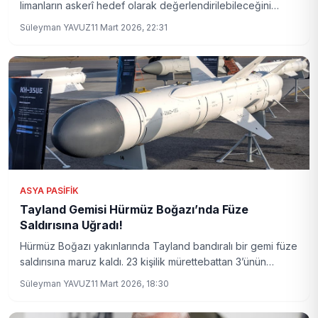
limanların askerî hedef olarak değerlendirilebileceğini
açıkladı. Bu tehdit, bölgedeki gerilimi artırıyor ve
Süleyman YAVUZ
11 Mart 2026, 22:31
uluslararası deniz taşımacılığının güvenliğini yeniden tehdit
altında bırakıyor.
ASYA PASIFIK
Tayland Gemisi Hürmüz Boğazı’nda Füze
Saldırısına Uğradı!
Hürmüz Boğazı yakınlarında Tayland bandıralı bir gemi füze
saldırısına maruz kaldı. 23 kişilik mürettebattan 3’ünün
akıbeti henüz bilinmiyor. Bölgedeki gerilim yeni bir boyuta
Süleyman YAVUZ
11 Mart 2026, 18:30
taşınıyor.