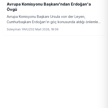
Avrupa Komisyonu Başkanı'ndan Erdoğan'a
Övgü
Avrupa Komisyonu Başkanı Ursula von der Leyen,
Cumhurbaşkanı Erdoğan'ın göç konusunda aldığı önlemleri
takdir ettiğini belirtti. İkili arasında olumlu bir telefon
Süleyman YAVUZ
02 Mart 2026, 18:06
görüşmesi gerçekleşti.