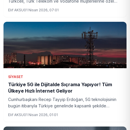
Turkcell, Türk Telekom ve Vodafone müşterilerine özel
hediye internet paketleri sunuyor. Operatörlerin sunduğu
Elif AKSU
01 Nisan 2026, 07:01
bu fırsat, özellikle 5G uyumlu cihaz sahiplerinin ilgisini
çekiyor.
SIYASET
Türkiye 5G ile Dijitalde Sıçrama Yapıyor! Tüm
Ülkeye Hızlı İnternet Geliyor
Cumhurbaşkanı Recep Tayyip Erdoğan, 5G teknolojisinin
bugün itibarıyla Türkiye genelinde kapsamlı şekilde
hizmete girdiğini açıkladı. Yeni nesil iletişim altyapısı,
Elif AKSU
01 Nisan 2026, 01:01
ekonomik ve teknolojik dönüşümde kritik rol oynayacak.