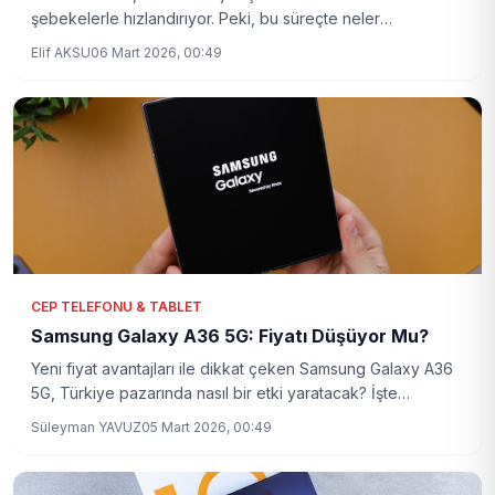
şebekelerle hızlandırıyor. Peki, bu süreçte neler
yaşanacak? Detaylar haberimizde!
Elif AKSU
06 Mart 2026, 00:49
CEP TELEFONU & TABLET
Samsung Galaxy A36 5G: Fiyatı Düşüyor Mu?
Yeni fiyat avantajları ile dikkat çeken Samsung Galaxy A36
5G, Türkiye pazarında nasıl bir etki yaratacak? İşte
detaylar!
Süleyman YAVUZ
05 Mart 2026, 00:49