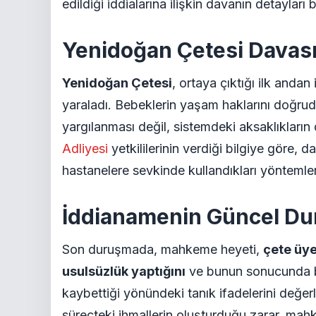
edildiği iddialarına ilişkin davanın detaylar
Yenidoğan Çetesi Davas
Yenidoğan Çetesi
, ortaya çıktığı ilk anda
yaraladı. Bebeklerin yaşam haklarını doğruda
yargılanması değil, sistemdeki aksaklıkların 
Adliyesi
yetkililerinin verdiği bilgiye göre,
hastanelere sevkinde kullandıkları yöntemler
İddianamenin Güncel D
Son duruşmada, mahkeme heyeti,
çete üye
usulsüzlük yaptığını
ve bunun sonucunda bi
kaybettiği yönündeki tanık ifadelerini değer
süreçteki ihmallerin oluşturduğu zarar, mahk