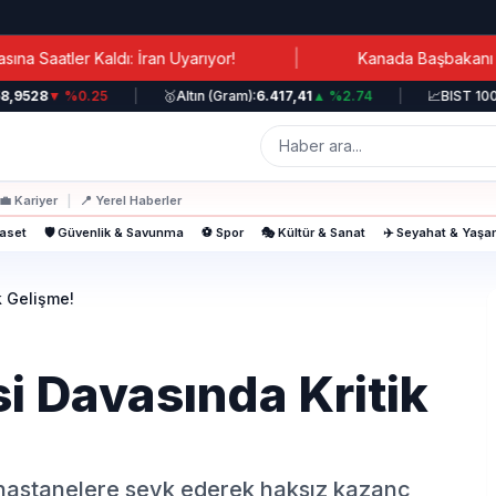
|
Kaldı: İran Uyarıyor!
Kanada Başbakanı Carney: Lüb
28
▼ %0.25
|
🥇
Altın (Gram):
6.417,41
▲ %2.74
|
📈
BIST 100:
12.6
💼
Kariyer
|
📍
Yerel Haberler
yaset
🛡️ Güvenlik & Savunma
⚽ Spor
🎭 Kültür & Sanat
✈️ Seyahat & Yaş
k Gelişme!
i Davasında Kritik
ı hastanelere sevk ederek haksız kazanç