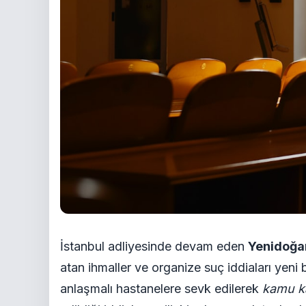
İstanbul adliyesinde devam eden
Yenidoğa
atan ihmaller ve organize suç iddiaları yeni
anlaşmalı hastanelere sevk edilerek
kamu ka