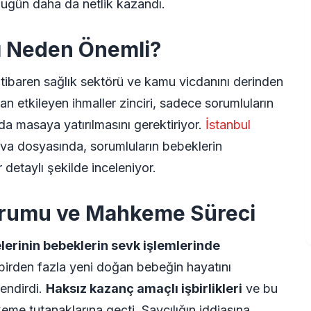
ı bugün daha da netlik kazandı.
ı Neden Önemli?
n itibaren sağlık sektörü ve kamu vicdanını derinden
n etkileyen ihmaller zinciri, sadece sorumluların
da masaya yatırılmasını gerektiriyor.
İstanbul
 dava dosyasında, sorumluların bebeklerin
 detaylı şekilde inceleniyor.
urumu ve Mahkeme Süreci
lerinin bebeklerin sevk işlemlerinde
rden fazla yeni doğan bebeğin hayatını
lendirdi.
Haksız kazanç amaçlı işbirlikleri
ve bu
eme tutanaklarına geçti. Savcılığın iddiasına