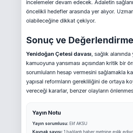
incelemeler devam edecek. Adaletin sağlanm
öncelikli hedefler arasında yer alıyor. Uzm
olabileceğine dikkat çekiyor.
Sonuç ve Değerlendirm
Yenidoğan Çetesi davası
, sağlık alanında
kamuoyuna yansıması açısından kritik bir ör
sorumluların hesap vermesini sağlamakla k
yapısal reformların gerekliliğini de ortay
vereceği kararlar, benzer olayların önlenme
Yayın Notu
Yayın sorumlusu:
Elif AKSU
Kaynak sayısı:
1 bağlantı haber metnine eşlik ediyo