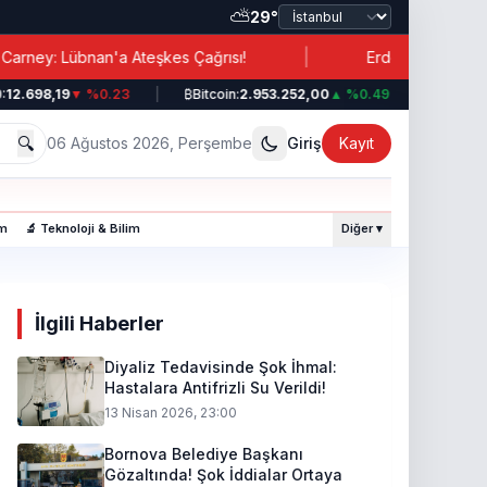
⛅
29°
|
nan'a Ateşkes Çağrısı!
Erdoğan’dan İran’a İşbirliği 
98,19
▼ %0.23
|
₿
Bitcoin:
2.953.252,00
▲ %0.49
|
💵
Dolar:
44,
🔍
06 Ağustos 2026, Perşembe
Giriş
Kayıt
am
🔬 Teknoloji & Bilim
Diğer ▾
İlgili Haberler
Diyaliz Tedavisinde Şok İhmal:
Hastalara Antifrizli Su Verildi!
13 Nisan 2026, 23:00
Bornova Belediye Başkanı
Gözaltında! Şok İddialar Ortaya