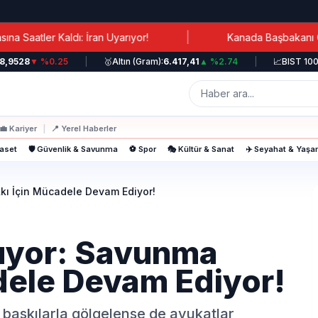
|
Kaldı: İran Uyarıyor!
Kanada Başbakanı Carney: Lüb
28
▼ %0.25
|
🥇
Altın (Gram):
6.417,41
▲ %2.74
|
📈
BIST 100:
12.6
💼
Kariyer
|
📍
Yerel Haberler
yaset
🛡️ Güvenlik & Savunma
⚽ Spor
🎭 Kültür & Sanat
✈️ Seyahat & Yaş
kı İçin Mücadele Devam Ediyor!
uyor: Savunma
dele Devam Ediyor!
baskılarla gölgelense de avukatlar