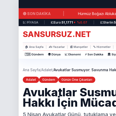
Ana içeriğe atla
|
🔴 SON DAKİKA
ifrizli Su Verildi!
Hürmüz Boğazı Ablukasına Saatler 
ar:
44,3717
▲ %0.19
💹 PİYASA
|
💶
Euro:
51,1771
▼ %0.07
|
💷
Sterlin:
58,95
SANSURSUZ.NET
🏠
Ana Sayfa
|
✍️
Yazarlar
|
📰
Manşetler
|
🔧
Hizmetler
|
🇹🇷 Gündem
🌍 Dünya
📈 Ekonomi
⚡ Son Dakika
🏛️ Si
Ana Sayfa
/
Adalet
/
Avukatlar Susmuyor: Savunma Hak
Adalet
Gündem
Günün Öne Çıkanları
Avukatlar Susm
Hakkı İçin Müca
5 Nisan Avukatlar Günü, tutuklama ve 