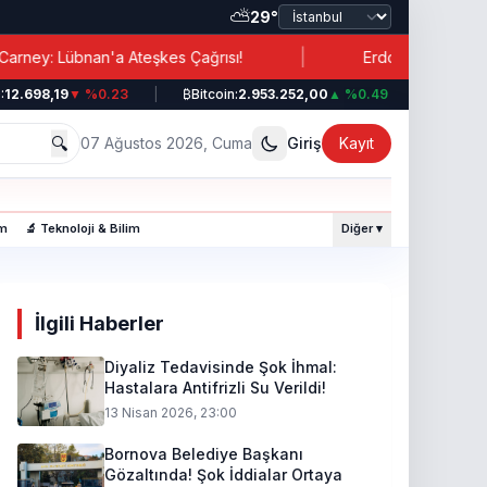
⛅
29°
|
nan'a Ateşkes Çağrısı!
Erdoğan’dan İran’a İşbirliği 
98,19
▼ %0.23
|
₿
Bitcoin:
2.953.252,00
▲ %0.49
|
💵
Dolar:
44,
🔍
07 Ağustos 2026, Cuma
Giriş
Kayıt
am
🔬 Teknoloji & Bilim
Diğer ▾
İlgili Haberler
Diyaliz Tedavisinde Şok İhmal:
Hastalara Antifrizli Su Verildi!
13 Nisan 2026, 23:00
Bornova Belediye Başkanı
Gözaltında! Şok İddialar Ortaya