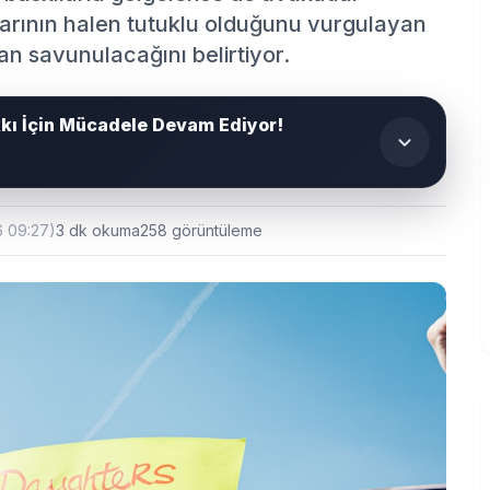
larının halen tutuklu olduğunu vurgulayan
n savunulacağını belirtiyor.
ı İçin Mücadele Devam Ediyor!
6 09:27)
3 dk okuma
258 görüntüleme