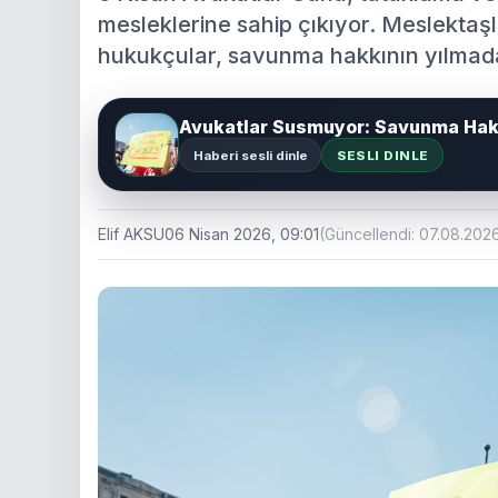
mesleklerine sahip çıkıyor. Meslektaş
hukukçular, savunma hakkının yılmada
Avukatlar Susmuyor: Savunma Hakk
Haberi sesli dinle
SESLI DINLE
Elif AKSU
06 Nisan 2026, 09:01
(Güncellendi: 07.08.202