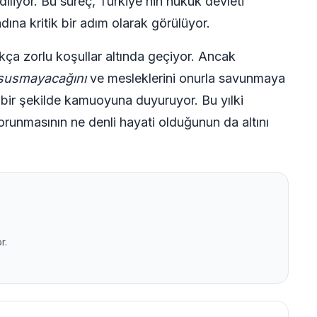
diliyor. Bu süreç, Türkiye’nin hukuk devleti
ına kritik bir adım olarak görülüyor.
ça zorlu koşullar altında geçiyor. Ancak
susmayacağını
ve mesleklerini onurla savunmaya
bir şekilde kamuoyuna duyuruyor. Bu yılki
unmasının ne denli hayati olduğunun da altını
r.