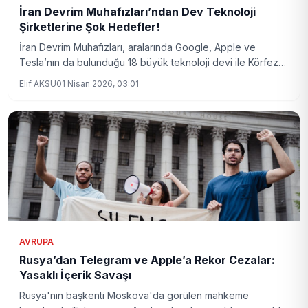
İran Devrim Muhafızları’ndan Dev Teknoloji
Şirketlerine Şok Hedefler!
İran Devrim Muhafızları, aralarında Google, Apple ve
Tesla’nın da bulunduğu 18 büyük teknoloji devi ile Körfez
ülkelerini hedef alan stratejik bir plan açıkladı. Bölgesel ve
Elif AKSU
01 Nisan 2026, 03:01
küresel teknoloji alanında yeni bir gerilim sinyali veriliyor.
AVRUPA
Rusya’dan Telegram ve Apple’a Rekor Cezalar:
Yasaklı İçerik Savaşı
Rusya'nın başkenti Moskova'da görülen mahkeme