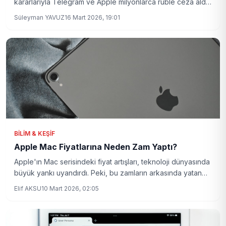
kararlarıyla Telegram ve Apple milyonlarca ruble ceza aldı.
Yasaklı içeriklerin kaldırılmaması gerekçe gösterildi. Peki,
Süleyman YAVUZ
16 Mart 2026, 19:01
bu gelişmeler dijital platformların geleceğini nasıl
etkileyecek?
BILIM & KEŞIF
Apple Mac Fiyatlarına Neden Zam Yaptı?
Apple'ın Mac serisindeki fiyat artışları, teknoloji dünyasında
büyük yankı uyandırdı. Peki, bu zamların arkasında yatan
sebepler neler?
Elif AKSU
10 Mart 2026, 02:05